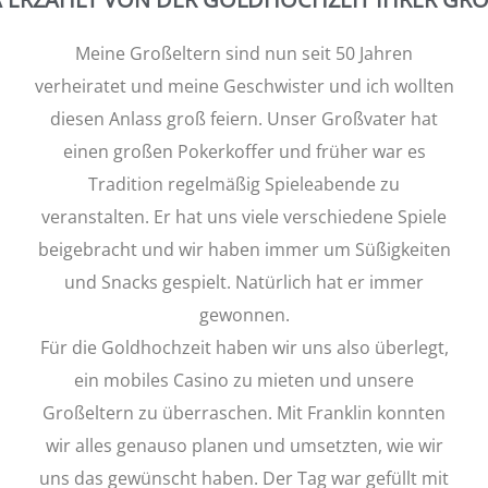
Meine Großeltern sind nun seit 50 Jahren
verheiratet und meine Geschwister und ich wollten
diesen Anlass groß feiern. Unser Großvater hat
einen großen Pokerkoffer und früher war es
Tradition regelmäßig Spieleabende zu
veranstalten. Er hat uns viele verschiedene Spiele
beigebracht und wir haben immer um Süßigkeiten
und Snacks gespielt. Natürlich hat er immer
gewonnen.
Für die Goldhochzeit haben wir uns also überlegt,
ein mobiles Casino zu mieten und unsere
Großeltern zu überraschen. Mit Franklin konnten
wir alles genauso planen und umsetzten, wie wir
uns das gewünscht haben. Der Tag war gefüllt mit