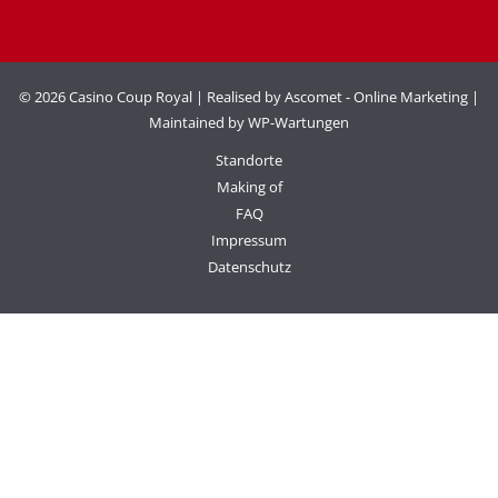
© 2026 Casino Coup Royal | Realised by
Ascomet - Online Marketing
|
Maintained by
WP-Wartungen
Standorte
Making of
FAQ
Impressum
Datenschutz