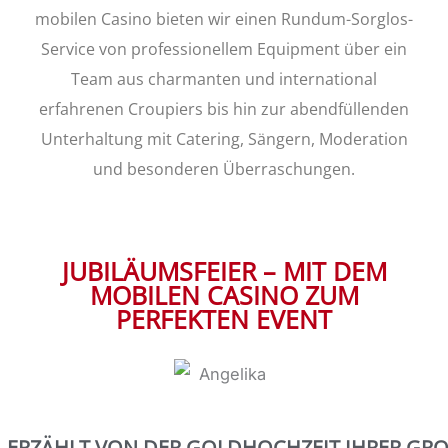
mobilen Casino bieten wir einen Rundum-Sorglos-
Service von professionellem Equipment über ein
Team aus charmanten und international
erfahrenen Croupiers bis hin zur abendfüllenden
Unterhaltung mit Catering, Sängern, Moderation
und besonderen Überraschungen.
JUBILÄUMSFEIER – MIT DEM
MOBILEN CASINO ZUM
PERFEKTEN EVENT
 ERZÄHLT VON DER GOLDHOCHZEIT IHRER GROS