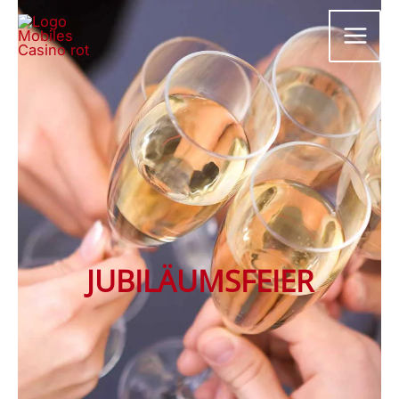
Zum
Inhalt
springen
JUBILÄUMSFEIER