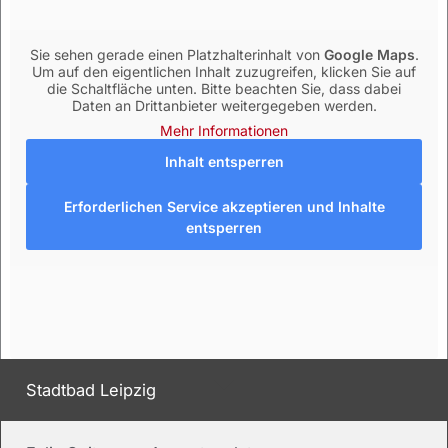
Sie sehen gerade einen Platzhalterinhalt von
Google Maps
.
Um auf den eigentlichen Inhalt zuzugreifen, klicken Sie auf
die Schaltfläche unten. Bitte beachten Sie, dass dabei
Daten an Drittanbieter weitergegeben werden.
Mehr Informationen
Inhalt entsperren
Erforderlichen Service akzeptieren und Inhalte
entsperren
Stadtbad Leipzig