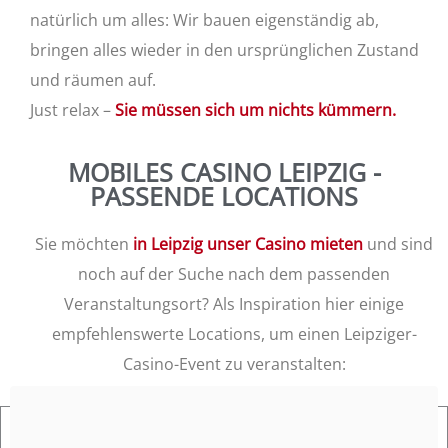
natürlich um alles: Wir bauen eigenständig ab,
bringen alles wieder in den ursprünglichen Zustand
und räumen auf.
Just relax –
Sie müssen sich um nichts kümmern.
MOBILES CASINO LEIPZIG -
PASSENDE LOCATIONS
Sie möchten
in Leipzig unser Casino mieten
und sind
noch auf der Suche nach dem passenden
Veranstaltungsort? Als Inspiration hier einige
empfehlenswerte Locations, um einen Leipziger-
Casino-Event zu veranstalten: