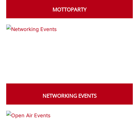
MOTTOPARTY
NETWORKING EVENTS