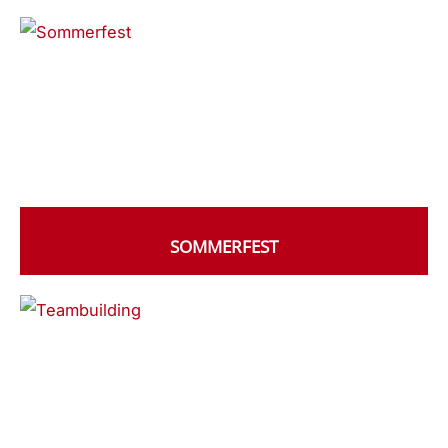
SOMMERFEST