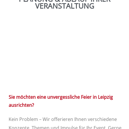
VERANSTALTUNG
Sie möchten eine unvergessliche Feier in Leipzig
ausrichten?
Kein Problem – Wir offerieren Ihnen verschiedene
Konzepte, Themen und Impulse für Ihr Event. Gerne