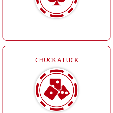
Details
CHUCK A LUCK
Chuck a luck – Testen Sie Ihren „Glückswurf“
bei dem einfachen asiatischen Spiel mit drei
Würfeln.
Details