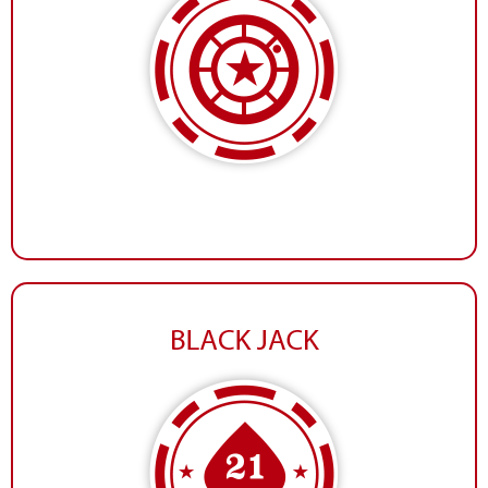
Bei der aus den USA stammenden Version
bekommt jeder Spieler Jetons in eigener
Farbe.
Details
BLACK JACK
Das meist gespielte Karten-Glücksspiel der
internationalen Spielbanken.