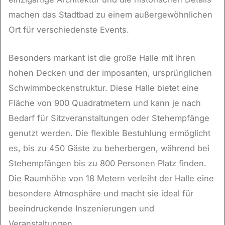
machen das Stadtbad zu einem außergewöhnlichen
Ort für verschiedenste Events.
Besonders markant ist die große Halle mit ihren
hohen Decken und der imposanten, ursprünglichen
Schwimmbeckenstruktur. Diese Halle bietet eine
Fläche von 900 Quadratmetern und kann je nach
Bedarf für Sitzveranstaltungen oder Stehempfänge
genutzt werden. Die flexible Bestuhlung ermöglicht
es, bis zu 450 Gäste zu beherbergen, während bei
Stehempfängen bis zu 800 Personen Platz finden.
Die Raumhöhe von 18 Metern verleiht der Halle eine
besondere Atmosphäre und macht sie ideal für
beeindruckende Inszenierungen und
Veranstaltungen .