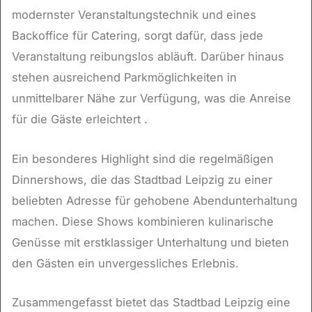
modernster Veranstaltungstechnik und eines
Backoffice für Catering, sorgt dafür, dass jede
Veranstaltung reibungslos abläuft. Darüber hinaus
stehen ausreichend Parkmöglichkeiten in
unmittelbarer Nähe zur Verfügung, was die Anreise
für die Gäste erleichtert .
Ein besonderes Highlight sind die regelmäßigen
Dinnershows, die das Stadtbad Leipzig zu einer
beliebten Adresse für gehobene Abendunterhaltung
machen. Diese Shows kombinieren kulinarische
Genüsse mit erstklassiger Unterhaltung und bieten
den Gästen ein unvergessliches Erlebnis.
Zusammengefasst bietet das Stadtbad Leipzig eine