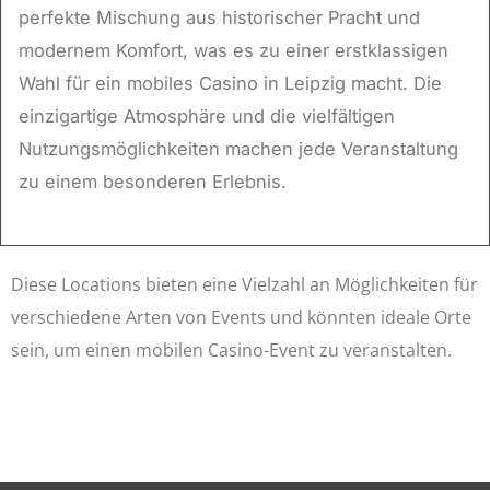
perfekte Mischung aus historischer Pracht und
modernem Komfort, was es zu einer erstklassigen
Wahl für ein mobiles Casino in Leipzig macht. Die
einzigartige Atmosphäre und die vielfältigen
Nutzungsmöglichkeiten machen jede Veranstaltung
zu einem besonderen Erlebnis.
Diese Locations bieten eine Vielzahl an Möglichkeiten für
verschiedene Arten von Events und könnten ideale Orte
sein, um einen mobilen Casino-Event zu veranstalten.