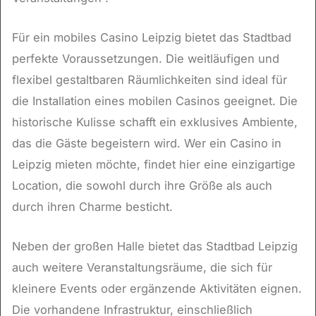
Für ein mobiles Casino Leipzig bietet das Stadtbad
perfekte Voraussetzungen. Die weitläufigen und
flexibel gestaltbaren Räumlichkeiten sind ideal für
die Installation eines mobilen Casinos geeignet. Die
historische Kulisse schafft ein exklusives Ambiente,
das die Gäste begeistern wird. Wer ein Casino in
Leipzig mieten möchte, findet hier eine einzigartige
Location, die sowohl durch ihre Größe als auch
durch ihren Charme besticht.
Neben der großen Halle bietet das Stadtbad Leipzig
auch weitere Veranstaltungsräume, die sich für
kleinere Events oder ergänzende Aktivitäten eignen.
Die vorhandene Infrastruktur, einschließlich