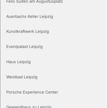
Felix Suiten am Augustusplatz
Auerbachs Keller Leipzig
Kunstkraftwerk Leipzig
Eventpalast Leipzig
Haus Leipzig
Westbad Leipzig
Porsche Experience Center
Gewandhaus zu Leipzig