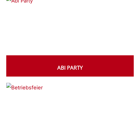
ABI PARTY