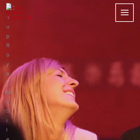
Zum
Inhalt
springen