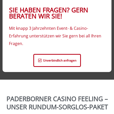
SIE HABEN FRAGEN? GERN
BERATEN WIR SIE!
Mit knapp 3 Jahrzehnten Event- & Casino-
Erfahrung unterstützen wir Sie gern bei all Ihren
Fragen.
Unverbindlich anfragen
PADERBORNER CASINO FEELING –
UNSER RUNDUM-SORGLOS-PAKET