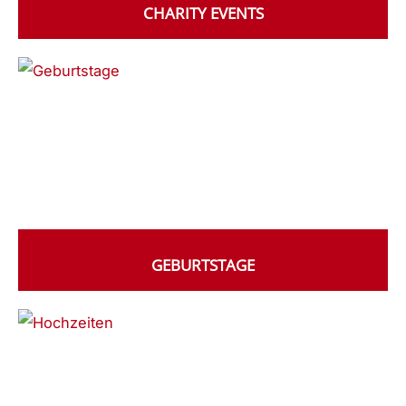
CHARITY EVENTS
GEBURTSTAGE