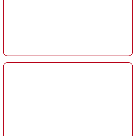
Würfeln.
Details
CRAPS/ SEVEN ELEVEN
An diesem Craps / Eleven Tisch gibt es eine
Menge Zahlen und Ausdrücke, aber auch
Gewinne.
Details