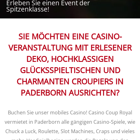
Erleben Sie einen Event der
Spitzenklasse!
SIE MÖCHTEN EINE CASINO-
VERANSTALTUNG MIT ERLESENER
DEKO, HOCHKLASSIGEN
GLÜCKSSPIELTISCHEN UND
CHARMANTEN CROUPIERS IN
PADERBORN AUSRICHTEN?
Buchen Sie unser mobiles Casino! Casino Coup Royal
vermietet in Paderborn alle gängigen Casino-Spiele, wie
Chuck a Luck, Roulette, Slot Machines, Craps und vieles