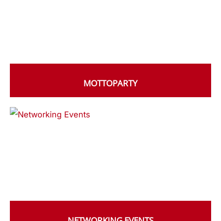
MOTTOPARTY
NETWORKING EVENTS