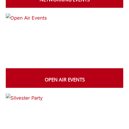
OPEN AIR EVENTS