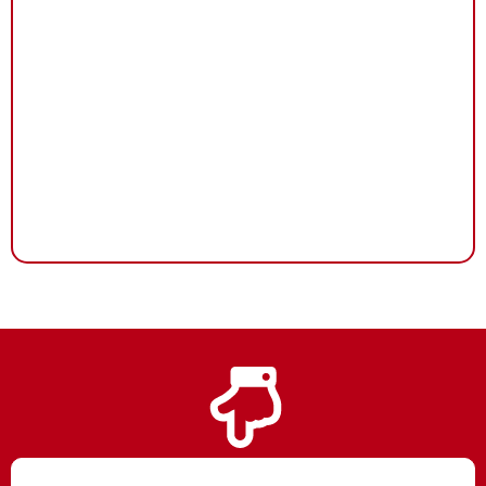
DEKO UND SERVICE
Was ist Ihre Vision? Wir geben uns nicht mit
dem Aufstellen der Spieltische zufrieden.
Details