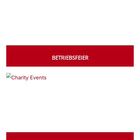
BETRIEBSFEIER