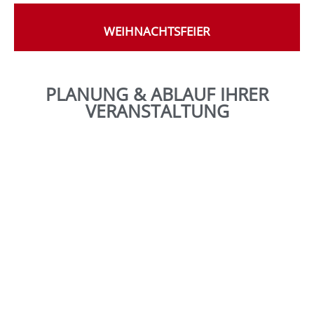
WEIHNACHTSFEIER
PLANUNG & ABLAUF IHRER
VERANSTALTUNG