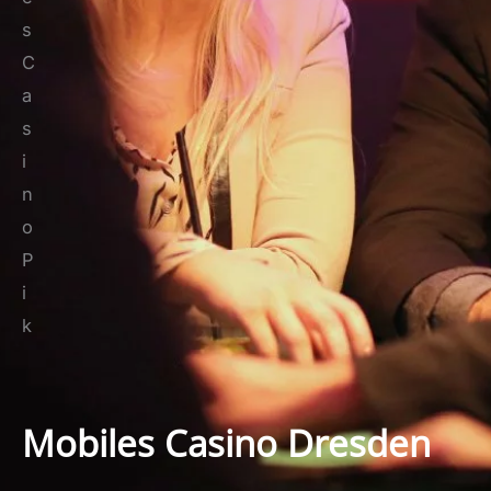
Mobiles Casino Dresden