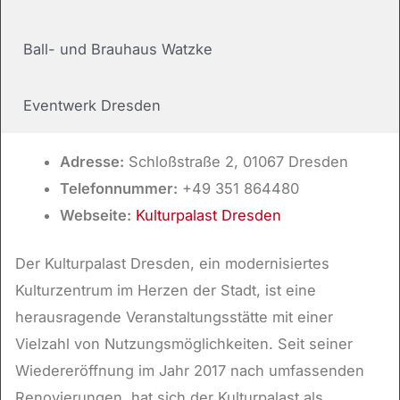
Ball- und Brauhaus Watzke
Eventwerk Dresden
Adresse:
Schloßstraße 2, 01067 Dresden
Telefonnummer:
+49 351 864480
Webseite:
Kulturpalast Dresden
Der Kulturpalast Dresden, ein modernisiertes
Kulturzentrum im Herzen der Stadt, ist eine
herausragende Veranstaltungsstätte mit einer
Vielzahl von Nutzungsmöglichkeiten. Seit seiner
Wiedereröffnung im Jahr 2017 nach umfassenden
Renovierungen, hat sich der Kulturpalast als