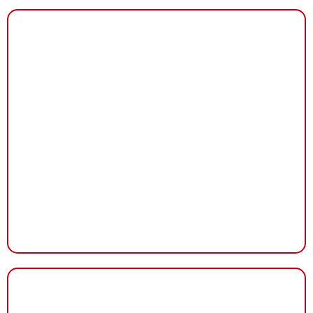
POKER VARIANTEN
Entlarven Sie bei dem Klassiker der
Kartenspiele die Strategien Ihrer Mitspieler.
Details