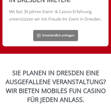
Mit fast 30 Jahren Event- & Casino-Erfahrung
unterstützen wir mit Freude Ihr Event in Dresden.
Unverbindlich anfragen
SIE PLANEN IN DRESDEN EINE
AUSGEFALLENE VERANSTALTUNG?
WIR BIETEN MOBILES FUN CASINO
FÜR JEDEN ANLASS.