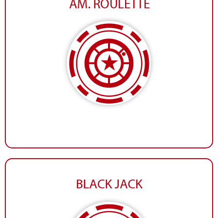
AMERICAN ROULETTE
Bei der aus den USA stammenden Version
bekommt jeder Spieler Jetons in eigener
Farbe.
Details
BLACK JACK