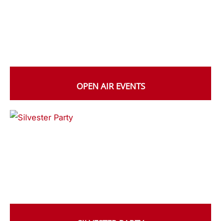
OPEN AIR EVENTS