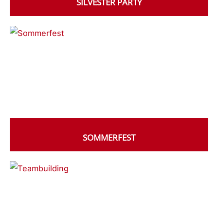
SILVESTER PARTY
SOMMERFEST