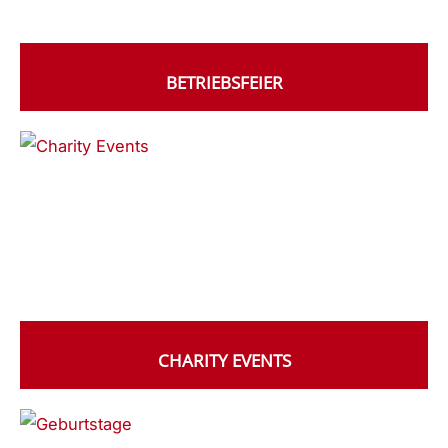
BETRIEBSFEIER
CHARITY EVENTS