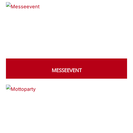
MESSEEVENT