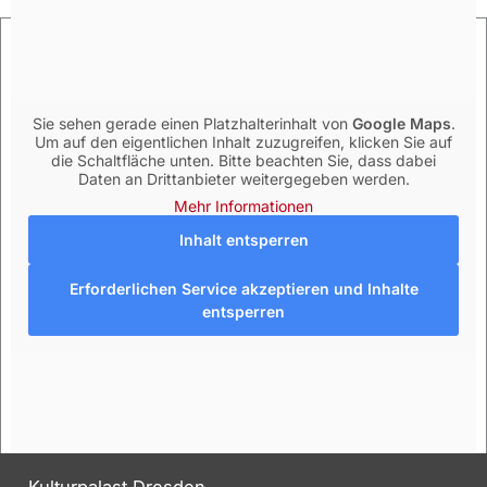
Sie sehen gerade einen Platzhalterinhalt von
Google Maps
.
Um auf den eigentlichen Inhalt zuzugreifen, klicken Sie auf
die Schaltfläche unten. Bitte beachten Sie, dass dabei
Daten an Drittanbieter weitergegeben werden.
Mehr Informationen
Inhalt entsperren
Erforderlichen Service akzeptieren und Inhalte
entsperren